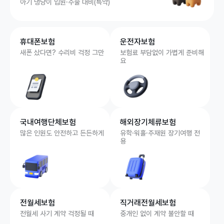
아기 댕냥이 입원·수술 대비(특약)
휴대폰보험
운전자보험
새폰 샀다면? 수리비 걱정 그만
보험료 부담없이 가볍게 준비해
요
국내여행단체보험
해외장기체류보험
많은 인원도 안전하고 든든하게
유학·워홀·주재원 장기여행 전
용
전월세보험
직거래전월세보험
전월세 사기 계약 걱정될 때
중개인 없이 계약 불안할 때