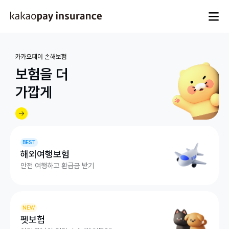
카카오페이손해보험
상
품 
종
보험을 더

류 
및 
가깝게
소
개
BEST
해외여행보험
안전 여행하고 환급금 받기
NEW
펫보험