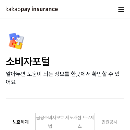
카카오페이손해보험
소비자포털
알아두면 도움이 되는 정보를 한곳에서 확인할 수 있
어요
소
금
금융소비자보호
제도개선 프로세
보호체계
민원공시
비
융
법
스