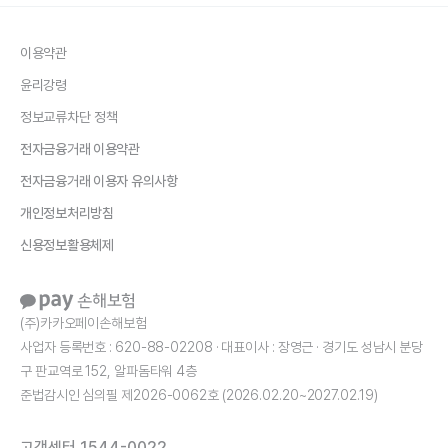
이용약관
윤리강령
정보교류차단 정책
전자금융거래 이용약관
전자금융거래 이용자 유의사항
개인정보처리방침
신용정보활용체제
(주)카카오페이손해보험
사업자 등록번호 : 620-88-02208 · 대표이사 : 장영근 · 경기도 성남시 분당
구 판교역로 152, 알파돔타워 4층
준법감시인 심의필 제2026-0062호 (2026.02.20~2027.02.19)
고객센터 1544-0022